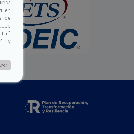
ines
da en
os de
Puede
tar",
r" y
urar