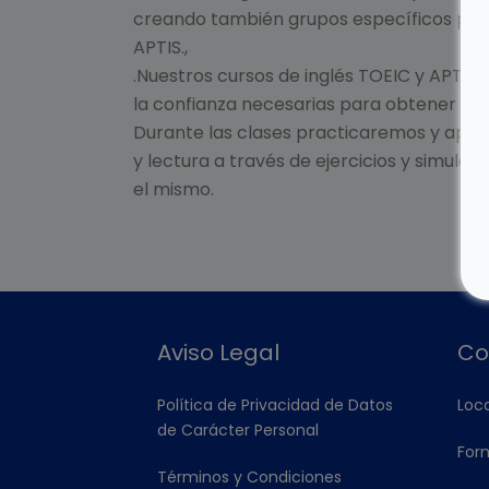
creando también grupos específicos par
APTIS.,
.Nuestros cursos de inglés TOEIC y APTIS 
la confianza necesarias para obtener ex
Durante las clases practicaremos y apli
y lectura a través de ejercicios y simula
el mismo.
Aviso Legal
Co
Política de Privacidad de Datos
Loca
de Carácter Personal
For
Términos y Condiciones