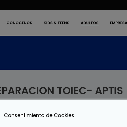
CONÓCENOS
KIDS & TEENS
ADULTOS
EMPRES
EPARACION TOIEC- APTIS
Consentimiento de Cookies
a las nuevas necesidades de nuestros alumnos