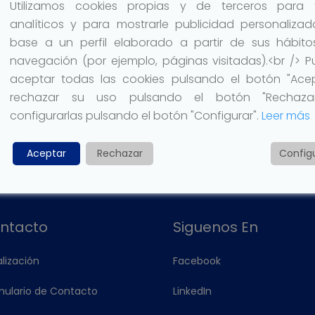
Utilizamos cookies propias y de terceros para f
a la preparación de exámenes de TOIEC y
analíticos y para mostrarle publicidad personaliza
base a un perfil elaborado a partir de sus hábit
están diseñados para brindarte las habilidades y
navegación (por ejemplo, páginas visitadas).<br /> 
celentes resultados en el examen.
aceptar todas las cookies pulsando el botón "Acep
caremos tus habilidades de comprensión auditiva
rechazar su uso pulsando el botón "Rechaza
cros de exámenes que te ayudaran a focalizar en
configurarlas pulsando el botón "Configurar".
Leer más
Aceptar
Rechazar
Config
ntacto
Siguenos En
lización
Facebook
mulario de Contacto
LinkedIn