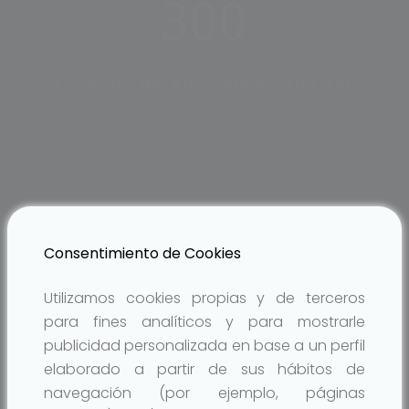
300
ALUMNOS MATRICULADOS CADA AÑO
Bolton English School
Consentimiento de Cookies
APRENDE INGLÉS
CON
Utilizamos cookies propias y de terceros
NOSOTROS
para fines analíticos y para mostrarle
publicidad personalizada en base a un perfil
Tenemos el curso que necesitas. Preparamos todos
elaborado a partir de sus hábitos de
los niveles y edades. Siempre grupos homogéneos
navegación (por ejemplo, páginas
por nivel y segmentados por kids, young learners,