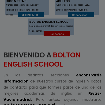
KIDS & TEENS
ADULTOS
Cursos para los mas pequeños y
¿Cambridge, inglés general, TOEIC?
jóvenes, elige entre la variedad de
Estudiante universitario, adulto.
Elige tu curso
cursos
Conoce más
BOLTON ENGLISH SCHOOL
Estamos comprometidos con tu aprendizaje
y tu desarrollo,
Conócenos
BIENVENIDO A
BOLTON
ENGLISH SCHOOL
En las distintas secciones
encontrarás
información
de nuestros cursos de inglés y datos
de contacto para que formes parte de una de las
mejores academias de inglés en
Rivas-
Vaciamadrid.
Pero antes, déjanos mostrarte