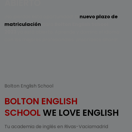
ABIERTO
¡No pierdas esta oportunidad! El
nuevo plazo de
matriculación
para
Bolton English School
2023
ya está abierto. Aprende y domina el idioma
con los mejores profesionales. ¡Inscríbete ahora!
Bolton English School
BOLTON ENGLISH
SCHOOL
WE LOVE ENGLISH
Tu academia de inglés en Rivas-Vaciamadrid